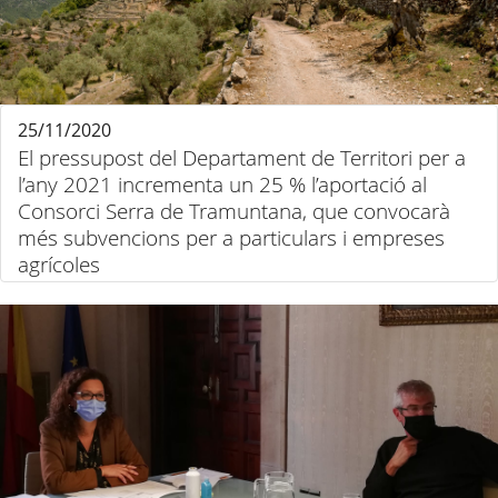
25/11/2020
El pressupost del Departament de Territori per a
l’any 2021 incrementa un 25 % l’aportació al
Consorci Serra de Tramuntana, que convocarà
més subvencions per a particulars i empreses
agrícoles