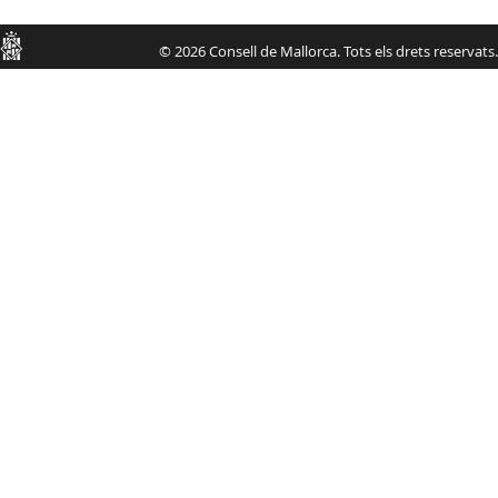
Consell
© 2026 Consell de Mallorca. Tots els drets reservats.
de
Mallorca