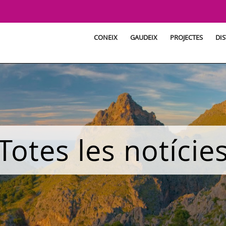
CONEIX
GAUDEIX
PROJECTES
DIS
Totes les notície