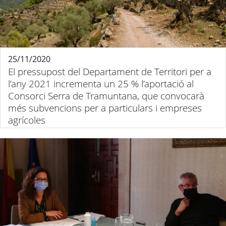
25/11/2020
El pressupost del Departament de Territori per a
l’any 2021 incrementa un 25 % l’aportació al
Consorci Serra de Tramuntana, que convocarà
més subvencions per a particulars i empreses
agrícoles