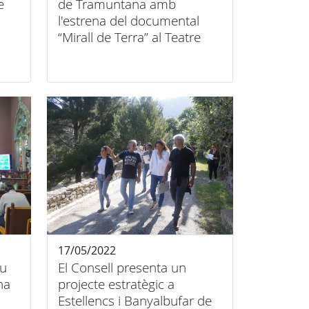
e
de Tramuntana amb
l'estrena del documental
“Mirall de Terra” al Teatre
Principal d’Inca.
17/05/2022
iu
El Consell presenta un
na
projecte estratègic a
Estellencs i Banyalbufar de