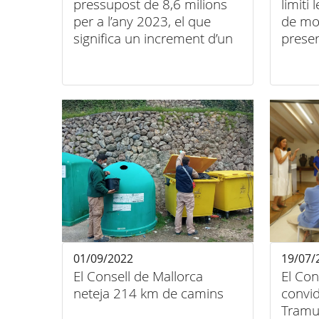
pressupost de 8,6 milions
limiti
per a l’any 2023, el que
de mot
significa un increment d’un
prese
8%
01/09/2022
19/07/
El Consell de Mallorca
El Con
neteja 214 km de camins
convid
Tramun