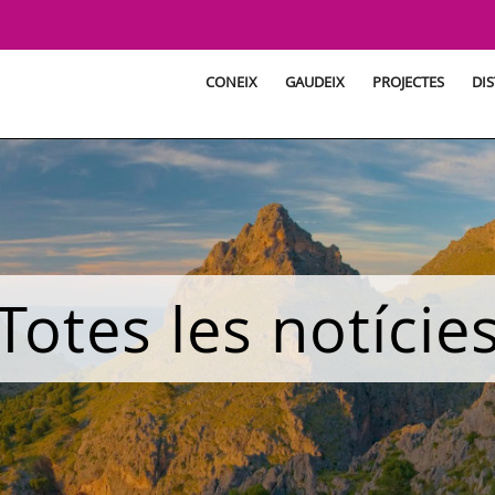
CONEIX
GAUDEIX
PROJECTES
DIS
Totes les notície