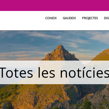
CONEIX
GAUDEIX
PROJECTES
DIS
Totes les notície