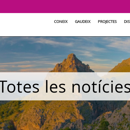
CONEIX
GAUDEIX
PROJECTES
DIS
Totes les notície