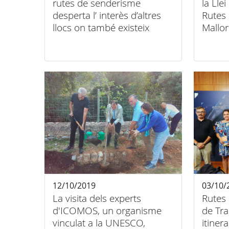
rutes de senderisme
la Lle
desperta l’ interès d’altres
Rutes 
llocs on també existeix
Mallo
aquesta mescla de tradició i
tècnica
12/10/2019
03/10/
La visita dels experts
Rutes 
d'ICOMOS, un organisme
de Tr
vinculat a la UNESCO,
itiner