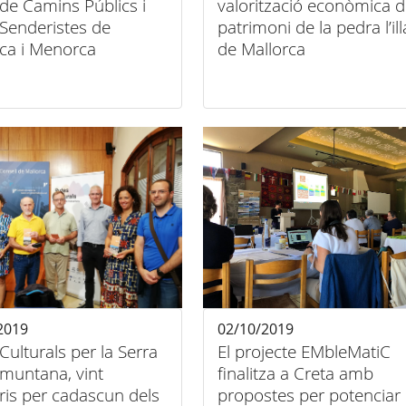
i de Camins Públics i
valorització econòmica d
Senderistes de
patrimoni de la pedra l’ill
rca i Menorca
de Mallorca
2019
02/10/2019
Culturals per la Serra
El projecte EMbleMatiC
amuntana, vint
finalitza a Creta amb
aris per cadascun dels
propostes per potenciar 