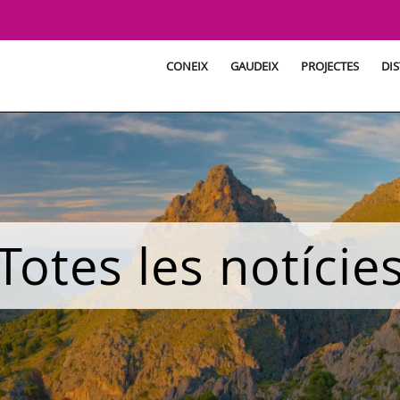
CONEIX
GAUDEIX
PROJECTES
DIS
Totes les notície