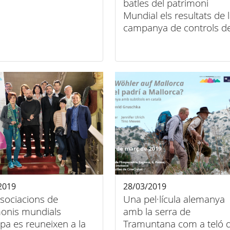
batles del patrimoni
Mundial els resultats de 
campanya de controls d
contaminants i renou de 
motos
2019
28/03/2019
sociacions de
Una pel·lícula alemanya
monis mundials
amb la serra de
pa es reuneixen a la
Tramuntana com a teló 