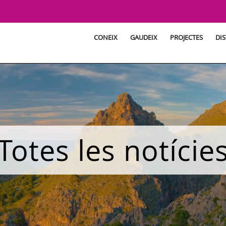
CONEIX
GAUDEIX
PROJECTES
DIS
Totes les notície