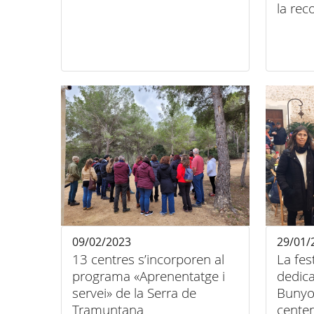
la rec
09/02/2023
29/01/
13 centres s’incorporen al
La fes
programa «Aprenentatge i
dedica
servei» de la Serra de
Bunyo
Tramuntana
cente