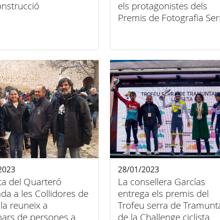
onstrucció
els protagonistes dels
Premis de Fotografia Ser
de Tramuntana 2023
2023
28/01/2023
ta del Quarteró
La consellera Garcías
da a les Collidores de
entrega els premis del
la reuneix a
Trofeu serra de Tramunt
nars de persones a
de la Challenge ciclista