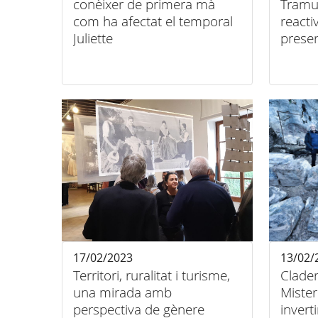
conèixer de primera mà
Tramu
com ha afectat el temporal
reacti
Juliette
prese
Mundi
17/02/2023
13/02/
Territori, ruralitat i turisme,
Clader
una mirada amb
Mister
perspectiva de gènere
invert