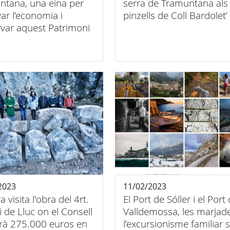
ntana, una eina per
serra de Tramuntana als
var l’economia i
pinzells de Coll Bardolet’
rvar aquest Patrimoni
al
2023
11/02/2023
a visita l'obra del 4rt.
El Port de Sóller i el Port
i de Lluc on el Consell
Valldemossa, les marjade
irà 275.000 euros en
l’excursionisme familiar 