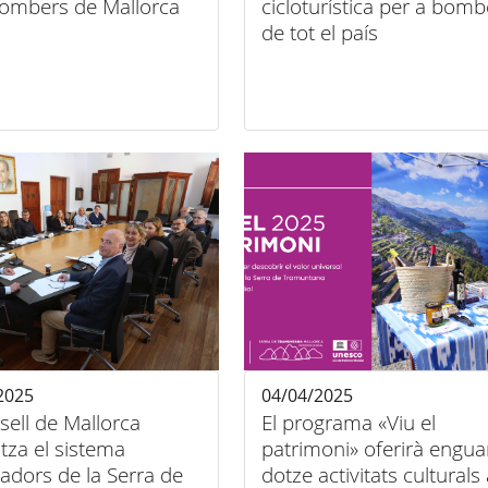
Bombers de Mallorca
cicloturística per a bomb
de tot el país
2025
04/04/2025
sell de Mallorca
El programa «Viu el
itza el sistema
patrimoni» oferirà engu
cadors de la Serra de
dotze activitats culturals 