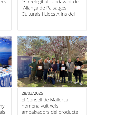
ers
és reelegit al capdavant de
l’Aliança de Paisatges
Culturals i Llocs Afins del
Patrimoni Mundial
28/03/2025
El Consell de Mallorca
any
nomena vuit xefs
als
ambaixadors del producte