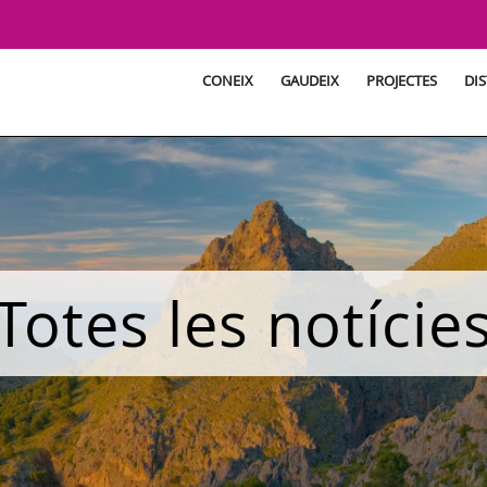
CONEIX
GAUDEIX
PROJECTES
DIS
Totes les notície