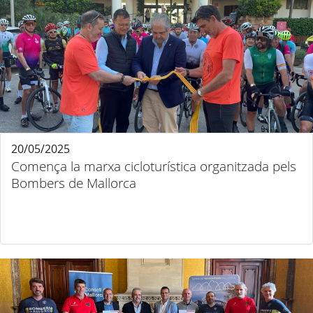
20/05/2025
Comença la marxa cicloturística organitzada pels
Bombers de Mallorca