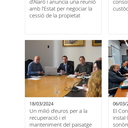
d’Alaró i anuncia una reunió
consol
amb l’Estat per negociar la
custòd
cessió de la propietat
18/03/2024
06/03/
Un milió d’euros per a la
El Con
recuperació i el
instal
manteniment del paisatge
sonòme