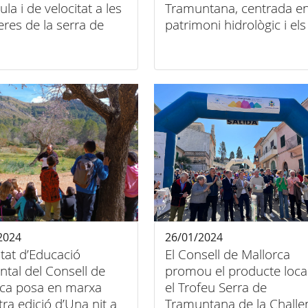
ula i de velocitat a les
Tramuntana, centrada en
eres de la serra de
patrimoni hidrològic i els
ntana
itineraris i rutes per
conèixer la Serra
2024
26/01/2024
tat d’Educació
El Consell de Mallorca
tal del Consell de
promou el producte loca
rca posa en marxa
el Trofeu Serra de
tra edició d’Una nit a
Tramuntana de la Challe