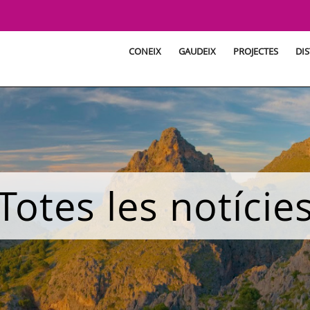
CONEIX
GAUDEIX
PROJECTES
DIS
Totes les notície