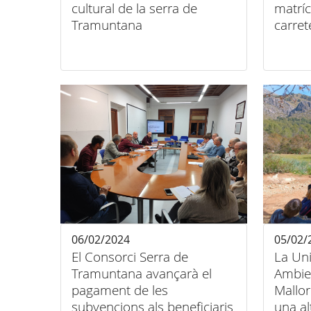
cultural de la serra de
matríc
Tramuntana
carret
Tramu
06/02/2024
05/02/
El Consorci Serra de
La Uni
Tramuntana avançarà el
Ambien
pagament de les
Mallo
subvencions als beneficiaris
una al