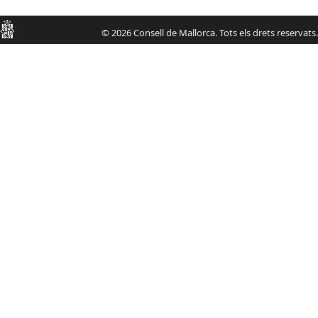
Consell
© 2026 Consell de Mallorca. Tots els drets reservats.
de
Mallorca