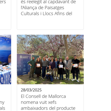
ers
és reelegit al capdavant de
l’Aliança de Paisatges
Culturals i Llocs Afins del
Patrimoni Mundial
28/03/2025
El Consell de Mallorca
any
nomena vuit xefs
als
ambaixadors del producte