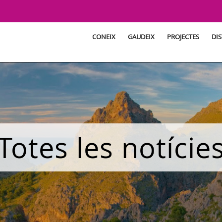
CONEIX
GAUDEIX
PROJECTES
DIS
Totes les notície