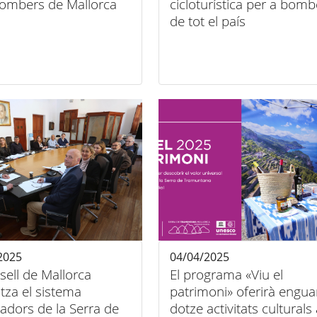
Bombers de Mallorca
cicloturística per a bomb
de tot el país
2025
04/04/2025
sell de Mallorca
El programa «Viu el
itza el sistema
patrimoni» oferirà engu
cadors de la Serra de
dotze activitats culturals 