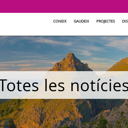
CONEIX
GAUDEIX
PROJECTES
DIS
Totes les notície