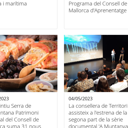
a i marítima
Programa del Consell de
Mallorca d'Aprenentatge 
Servei a la Serra de
Tramuntana
2023
04/05/2023
tintiu Serra de
La consellera de Territori
ntana Patrimoni
assisteix a l'estrena de la
l del Consell de
segona part de la sèrie
rca suma 31 nous
documental 'A Muntanya