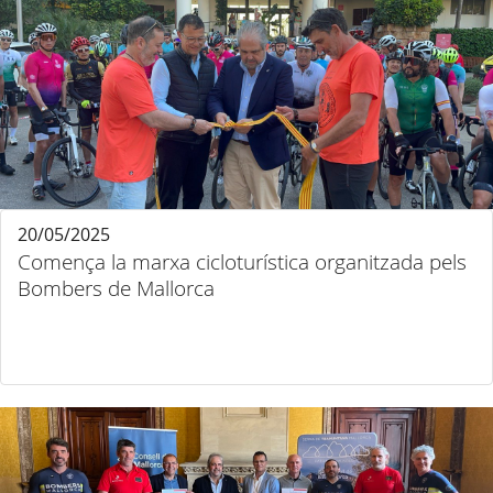
20/05/2025
Comença la marxa cicloturística organitzada pels
Bombers de Mallorca