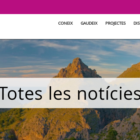
CONEIX
GAUDEIX
PROJECTES
DIS
Totes les notície