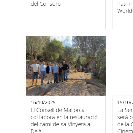
del Consorci
Patrim
World
Londr
16/10/2025
15/10/
El Consell de Mallorca
La Se
col·labora en la restauració
serà p
del camí de sa Vinyeta a
de la
Deià
Cinem