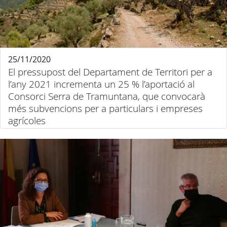
25/11/2020
El pressupost del Departament de Territori per a
l’any 2021 incrementa un 25 % l’aportació al
Consorci Serra de Tramuntana, que convocarà
més subvencions per a particulars i empreses
agrícoles