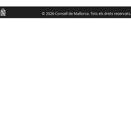
Consell
© 2026 Consell de Mallorca. Tots els drets reservats.
de
Mallorca