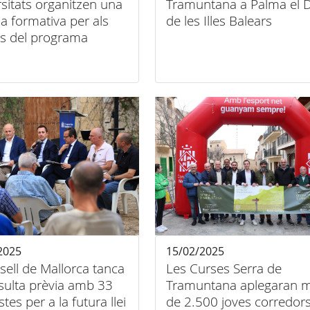
sitats organitzen una
Tramuntana a Palma el D
a formativa per als
de les Illes Balears
es del programa
entatge servei a la
 de Tramuntana»
2025
15/02/2025
sell de Mallorca tanca
Les Curses Serra de
sulta prèvia amb 33
Tramuntana aplegaran 
tes per a la futura llei
de 2.500 joves corredors