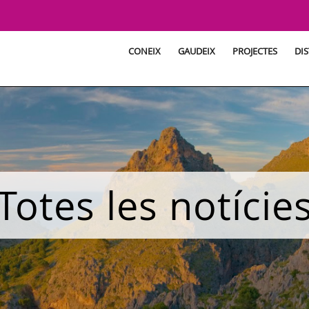
CONEIX
GAUDEIX
PROJECTES
DIS
Totes les notície