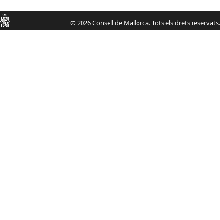
Consell
© 2026 Consell de Mallorca. Tots els drets reservats.
de
Mallorca