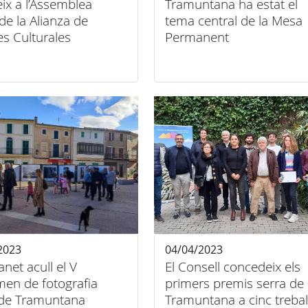
eix a l’Assemblea
Tramuntana ha estat el
de la Alianza de
tema central de la Mesa
es Culturales
Permanent
ada a l’Alhambra de
da
2023
04/04/2023
et acull el V
El Consell concedeix els
men de fotografia
primers premis serra de
 de Tramuntana
Tramuntana a cinc trebal