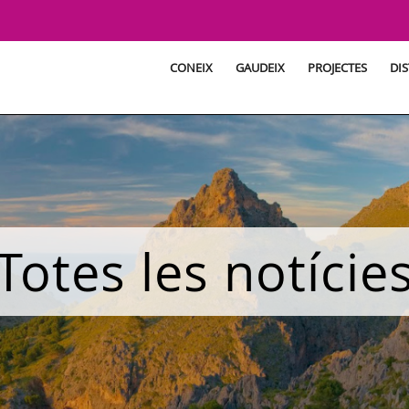
CONEIX
GAUDEIX
PROJECTES
DIS
Totes les notície