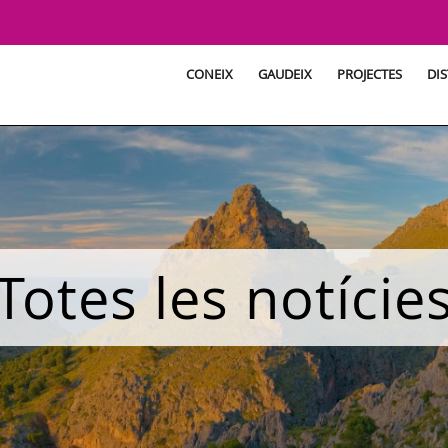
CONEIX
GAUDEIX
PROJECTES
DIS
Totes les notície