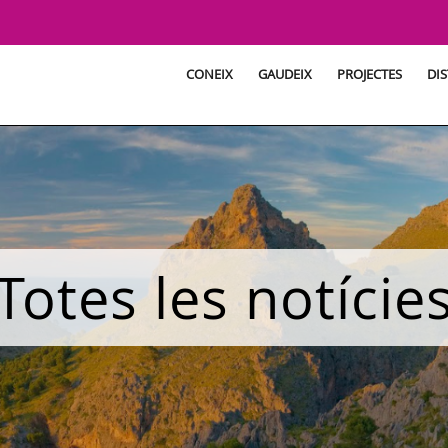
CONEIX
GAUDEIX
PROJECTES
DIS
Totes les notície