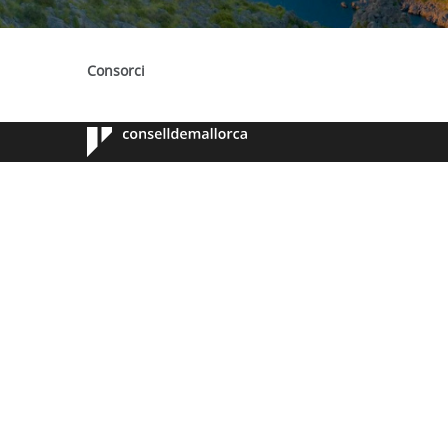
Consorci
Consell de
Mallorca