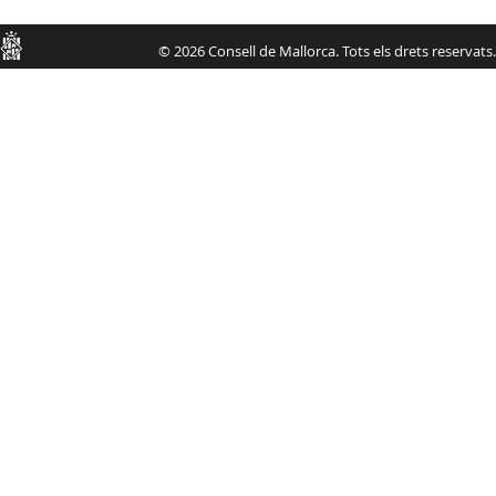
Consell
© 2026 Consell de Mallorca. Tots els drets reservats.
de
Mallorca