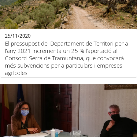
25/11/2020
El pressupost del Departament de Territori per a
l’any 2021 incrementa un 25 % l’aportació al
Consorci Serra de Tramuntana, que convocarà
més subvencions per a particulars i empreses
agrícoles