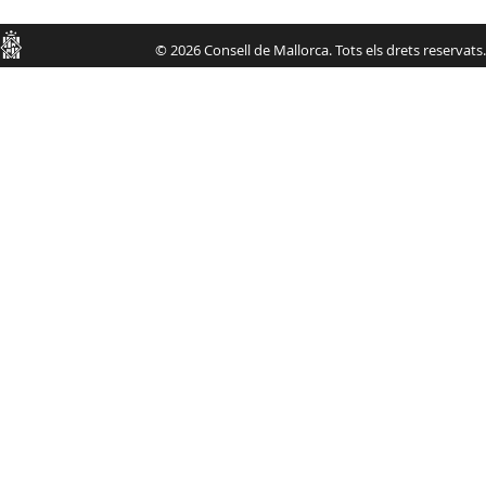
Consell
© 2026 Consell de Mallorca. Tots els drets reservats.
de
Mallorca