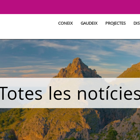
CONEIX
GAUDEIX
PROJECTES
DIS
Totes les notície