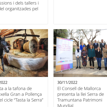
sions i dels tallers i
del organitzades pel
l a través del
rci Serra de
ntana durant el 2022
2022
30/11/2022
ita a la tafona de
El Consell de Mallorca
xella Gran a Pollença
presenta la llei Serra de
el cicle “Tasta la Serra”
Tramuntana Patrimoni
Mundial