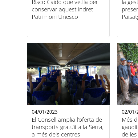
Risco Caído que vetlla per
la ges
conservar aquest indret
preser
Patrimoni Unesco
Paisat
grancanari
04/01/2023
02/01/
El Consell amplia l’oferta de
Més d
transports gratuït a la Serra,
gaudit
a més dels centres
de les 