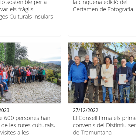
tió sostenible per a
la cinquena edició del
var els fràgils
Certamen de Fotografia
ges Culturals insulars
2023
27/12/2022
e 600 persones han
El Consell firma els prim
 de les rutes culturals,
convenis del Distintiu se
visites a les
de Tramuntana