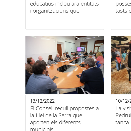
educatius inclou ara entitats
posses
i organitzacions que
tasts 
organitzin visites culturals
Consel
Conso
Tramu
13/12/2022
10/12/
El Consell recull propostes a
La vis
la Llei de la Serra que
Pedrui
aporten els diferents
tanca 
municipis