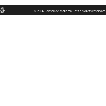
Consell
© 2026 Consell de Mallorca. Tots els drets reservats.
de
Mallorca