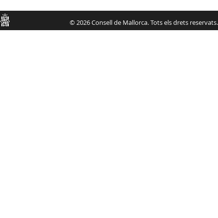
Consell
© 2026 Consell de Mallorca. Tots els drets reservats.
de
Mallorca