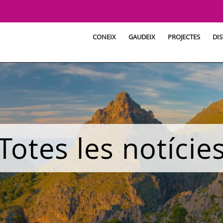
CONEIX
GAUDEIX
PROJECTES
DIS
Totes les notície