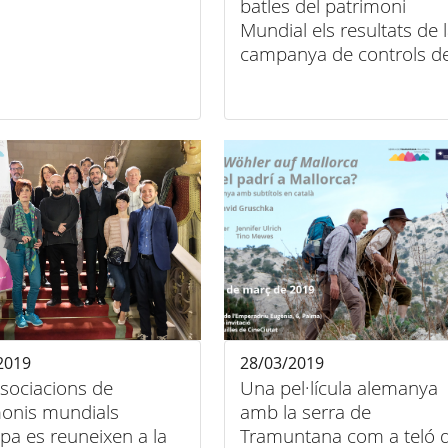
batles del patrimoni
Mundial els resultats de 
campanya de controls d
contaminants i renou de 
motos
2019
28/03/2019
sociacions de
Una pel·lícula alemanya
monis mundials
amb la serra de
pa es reuneixen a la
Tramuntana com a teló 