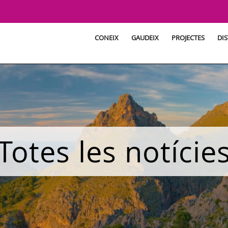
CONEIX
GAUDEIX
PROJECTES
DIS
Totes les notície