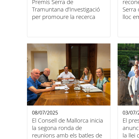
Premis Serra de
recone
Tramuntana d’Investigació
Serra
per promoure la recerca
lloc e
aplicada al paisatge cultural
08/07/2025
03/07/
El Consell de Mallorca inicia
El pr
la segona ronda de
anunci
reunions amb els batles de
la llei de la Serra de