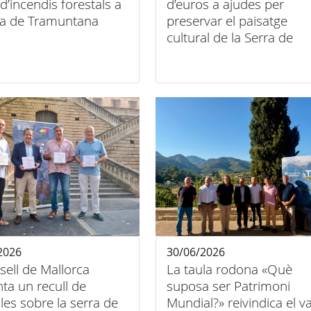
c d’incendis forestals a
d’euros a ajudes per
rra de Tramuntana
preservar el paisatge
cultural de la Serra de
Tramuntana
2026
30/06/2026
sell de Mallorca
La taula rodona «Què
ta un recull de
suposa ser Patrimoni
les sobre la serra de
Mundial?» reivindica el va