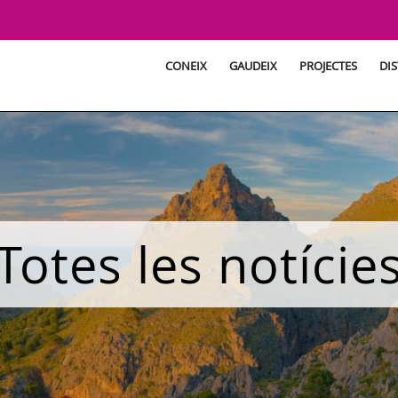
CONEIX
GAUDEIX
PROJECTES
DIS
Totes les notície