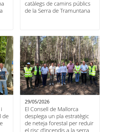
na
catàlegs de camins públics
la
de la Serra de Tramuntana
29/05/2026
i
El Consell de Mallorca
l de
desplega un pla estratègic
e
de neteja forestal per reduir
el risc d’incendis a la serra