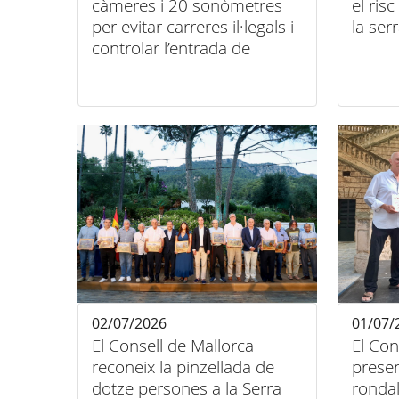
càmeres i 20 sonòmetres
el ris
per evitar carreres il·legals i
la se
controlar l’entrada de
vehicles de fora
02/07/2026
01/07/
El Consell de Mallorca
El Con
reconeix la pinzellada de
presen
dotze persones a la Serra
rondal