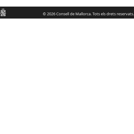
Consell
© 2026 Consell de Mallorca. Tots els drets reservats.
de
Mallorca