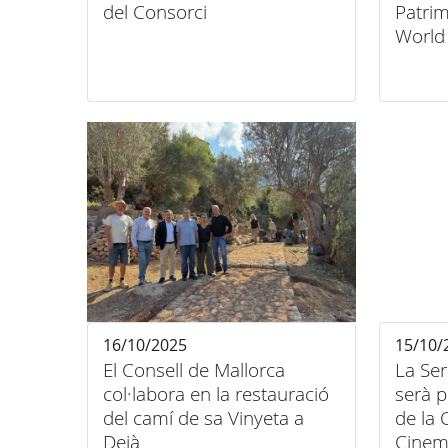
del Consorci
Patrim
World
Londr
16/10/2025
15/10/
El Consell de Mallorca
La Se
col·labora en la restauració
serà p
del camí de sa Vinyeta a
de la
Deià
Cinem