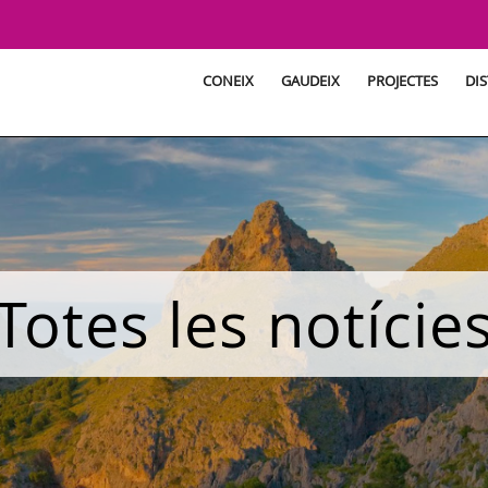
CONEIX
GAUDEIX
PROJECTES
DIS
Totes les notície