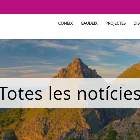
CONEIX
GAUDEIX
PROJECTES
DIS
Totes les notície