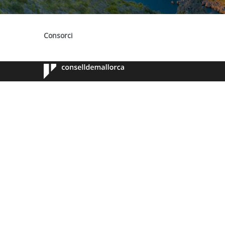
Consorci
Consell de
Mallorca