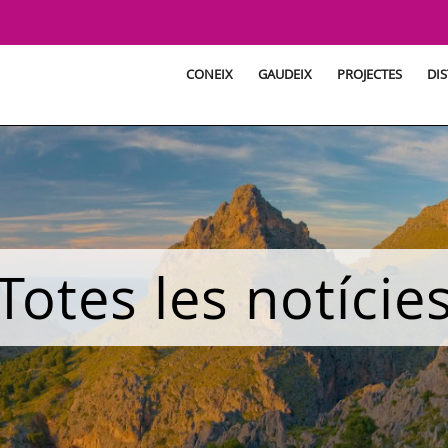
CONEIX
GAUDEIX
PROJECTES
DIS
Totes les notície