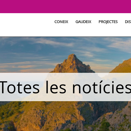
CONEIX
GAUDEIX
PROJECTES
DIS
Totes les notície