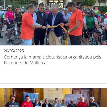
20/05/2025
Comença la marxa cicloturística organitzada pels
Bombers de Mallorca