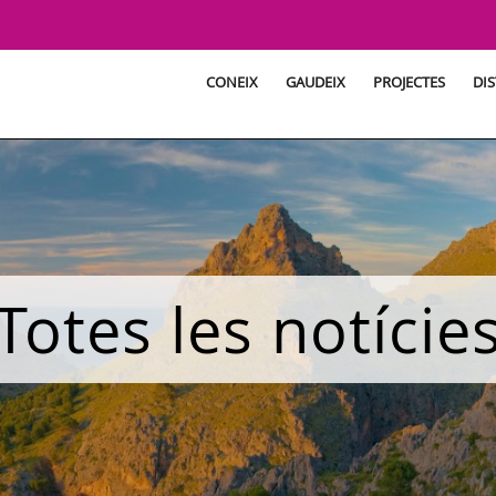
CONEIX
GAUDEIX
PROJECTES
DIS
Totes les notície