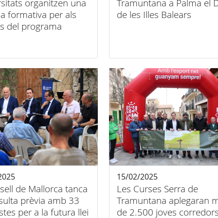
sitats organitzen una
Tramuntana a Palma el D
a formativa per als
de les Illes Balears
es del programa
entatge servei a la
 de Tramuntana»
2025
15/02/2025
sell de Mallorca tanca
Les Curses Serra de
sulta prèvia amb 33
Tramuntana aplegaran 
tes per a la futura llei
de 2.500 joves corredors