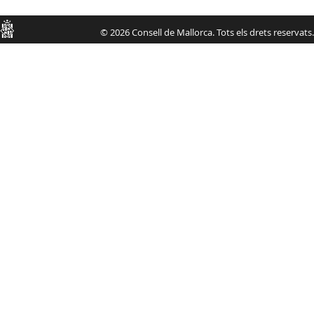
Consell
© 2026 Consell de Mallorca. Tots els drets reservats.
de
Mallorca