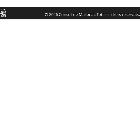
Consell
© 2026 Consell de Mallorca. Tots els drets reservats.
de
Mallorca