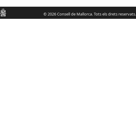
Consell
© 2026 Consell de Mallorca. Tots els drets reservats.
de
Mallorca