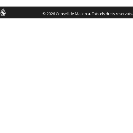
Consell
© 2026 Consell de Mallorca. Tots els drets reservats.
de
Mallorca