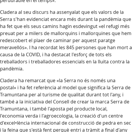
perdurable en el temps».
Cladera al seu discurs ha assenyalat que els valors de la
Serra s'han evidenciat encara més durant la pandèmia que
ha fet que els seus camins hagin esdevingut «el refugi més
preuat per a milers de mallorquins i mallorquines que hem
redescobert el plaer de caminar per aquest paratge
meravellós». I ha recordat les 845 persones que han mort a
causa de la COVID, i ha destacat l'esforç de tots els
treballadors i treballadores essencials en la lluita contra la
pandèmia.
Cladera ha remarcat que «la Serra no és només una
postal» i ha fet referència al model que significa la Serra de
Tramuntana per al turisme de qualitat durant tot l'any, i
també a la iniciativa del Consell de crear la marca Serra de
Tramuntana, i també l'aposta pel producte local,
l'economia verda i l'agroecologia, la creació d'un centre
d'excel•lència internacional de construcció de pedra en sec
i la feina que s'està fent perquè entri a tràmit a final d'any