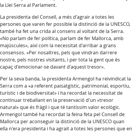
la Llei Serra al Parlament.
La presidenta del Consell, a més d'agrair a totes les
persones que varen fer possible la distinció de la UNESCO,
també ha fet una crida al consens al voltant de la Serra.
«No parlam de fer política, parlam de fer Mallorca, amb
majúscules», així com la necessitat d'arribar a grans
consensos. «Per nosaltres, pels que vindran darrere
nostre, pels nostres visitants, i per tota la gent que és
capaç d'emocionar-se davant d'aquest tresor».
Per la seva banda, la presidenta Armengol ha reivindicat la
Serra com a «a referent paisatgístic, patrimonial, esportiu,
turístic i de biodiversitat» i ha recordat la necessitat de
continuar treballant en la preservació d'un «tresor
natural» que és fràgil i que té tantíssim valor ecològic.
Armengol també ha recordat la feina feta pel Consell de
Mallorca per aconseguir la distinció de la UNESCO quan
ella n'era presidenta i ha agraït a totes les persones que en