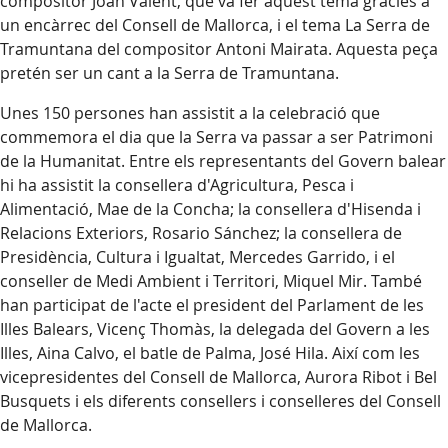
compositor Joan Valent, que va fer aquest tema gràcies a
un encàrrec del Consell de Mallorca, i el tema La Serra de
Tramuntana del compositor Antoni Mairata. Aquesta peça
pretén ser un cant a la Serra de Tramuntana.
Unes 150 persones han assistit a la celebració que
commemora el dia que la Serra va passar a ser Patrimoni
de la Humanitat. Entre els representants del Govern balear
hi ha assistit la consellera d'Agricultura, Pesca i
Alimentació, Mae de la Concha; la consellera d'Hisenda i
Relacions Exteriors, Rosario Sánchez; la consellera de
Presidència, Cultura i Igualtat, Mercedes Garrido, i el
conseller de Medi Ambient i Territori, Miquel Mir. També
han participat de l'acte el president del Parlament de les
Illes Balears, Vicenç Thomàs, la delegada del Govern a les
Illes, Aina Calvo, el batle de Palma, José Hila. Així com les
vicepresidentes del Consell de Mallorca, Aurora Ribot i Bel
Busquets i els diferents consellers i conselleres del Consell
de Mallorca.