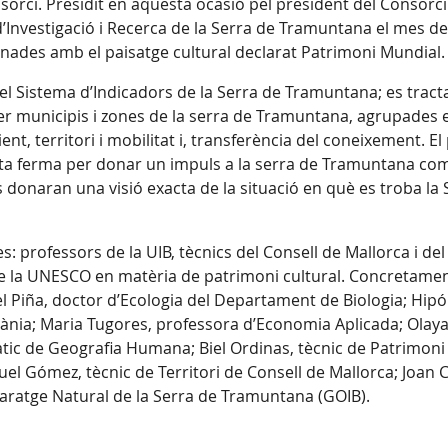
nsorci. Presidit en aquesta ocasió pel president del Consorci
Investigació i Recerca de la Serra de Tramuntana el mes de 
ionades amb el paisatge cultural declarat Patrimoni Mundial
el Sistema d’Indicadors de la Serra de Tramuntana; es tract
per municipis i zones de la serra de Tramuntana, agrupades 
nt, territori i mobilitat i, transferència del coneixement.
a ferma per donar un impuls a la serra de Tramuntana com a
 donaran una visió exacta de la situació en què es troba la S
: professors de la UIB, tècnics del Consell de Mallorca i del
e la UNESCO en matèria de patrimoni cultural. Concretament,
Piña, doctor d’Ecologia del Departament de Biologia; Hipóli
ània; Maria Tugores, professora d’Economia Aplicada; Olaya
àtic de Geografia Humana; Biel Ordinas, tècnic de Patrimoni 
l Gómez, tècnic de Territori de Consell de Mallorca; Joan Car
 Paratge Natural de la Serra de Tramuntana (GOIB).