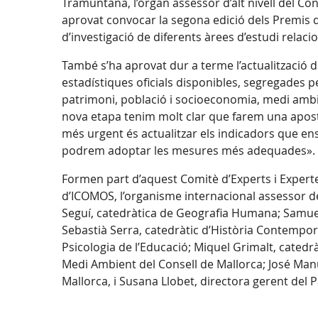
Tramuntana, l’òrgan assessor d’alt nivell del Co
aprovat convocar la segona edició dels Premis d’
d’investigació de diferents àrees d’estudi relac
També s’ha aprovat dur a terme l’actualització d
estadístiques oficials disponibles, segregades 
patrimoni, població i socioeconomia, medi ambie
nova etapa tenim molt clar que farem una apost
més urgent és actualitzar els indicadors que ens
podrem adoptar les mesures més adequades».
Formen part d’aquest Comitè d’Experts i Expertes
d’ICOMOS, l’organisme internacional assessor d
Seguí, catedràtica de Geografia Humana; Samuel 
Sebastià Serra, catedràtic d’Història Contempor
Psicologia de l’Educació; Miquel Grimalt, catedr
Medi Ambient del Consell de Mallorca; José Manue
Mallorca, i Susana Llobet, directora gerent del