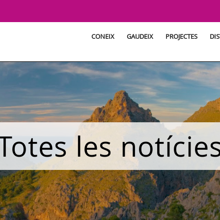
CONEIX
GAUDEIX
PROJECTES
DIS
Totes les notície