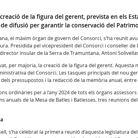
reació de la figura del gerent, prevista en els Est
 de difusió per garantir la conservació del Patri
a, el màxim òrgan de govern del Consorci, s’ha reunit avui 
tura. Presidida pel vicepresident del Consorci i conseller de
irector insular de la Serra de Tramuntana, Antoni Solivella
, per majoria, la creació de la figura del gerent. Aquesta m
ministrativa del Consorci. Les tasques principals del nou ger
dels pressupostos i la redacció de la memòria anual, entre d
ons ordinàries per a l’any 2024 de tots els òrgans assessors
s anuals de la Mesa de Batles i Batlesses, tres reunions del
na
ell, s’ha celebrat la primera reunió d’aquesta legislatura de