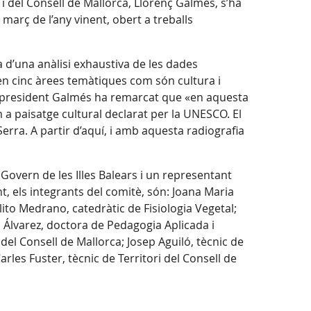
 i del Consell de Mallorca, Llorenç Galmés, s’ha
març de l’any vinent, obert a treballs
.
a d’una anàlisi exhaustiva de les dades
en cinc àrees temàtiques com són cultura i
 El president Galmés ha remarcat que «en aquesta
 paisatge cultural declarat per la UNESCO. El
erra. A partir d’aquí, i amb aquesta radiografia
 Govern de les Illes Balears i un representant
 els integrants del comitè, són: Joana Maria
to Medrano, catedràtic de Fisiologia Vegetal;
 Álvarez, doctora de Pedagogia Aplicada i
del Consell de Mallorca; Josep Aguiló, tècnic de
les Fuster, tècnic de Territori del Consell de