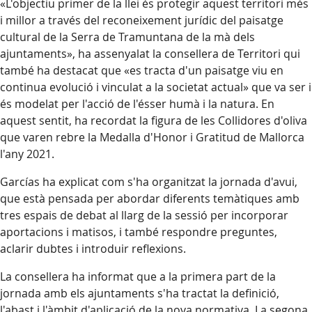
«L'objectiu primer de la llei és protegir aquest territori més
i millor a través del reconeixement jurídic del paisatge
cultural de la Serra de Tramuntana de la mà dels
ajuntaments», ha assenyalat la consellera de Territori qui
també ha destacat que «es tracta d'un paisatge viu en
continua evolució i vinculat a la societat actual» que va ser i
és modelat per l'acció de l'ésser humà i la natura. En
aquest sentit, ha recordat la figura de les Collidores d'oliva
que varen rebre la Medalla d'Honor i Gratitud de Mallorca
l'any 2021.
Garcías ha explicat com s'ha organitzat la jornada d'avui,
que està pensada per abordar diferents temàtiques amb
tres espais de debat al llarg de la sessió per incorporar
aportacions i matisos, i també respondre preguntes,
aclarir dubtes i introduir reflexions.
La consellera ha informat que a la primera part de la
jornada amb els ajuntaments s'ha tractat la definició,
l'abast i l'àmbit d'aplicació de la nova normativa. La segona