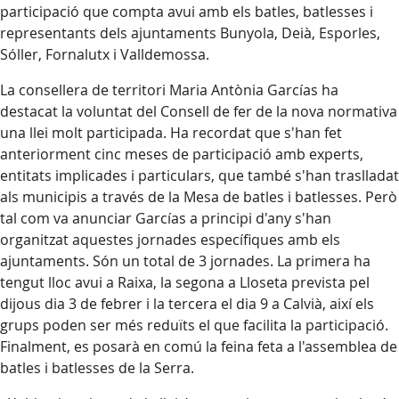
participació que compta avui amb els batles, batlesses i
representants dels ajuntaments Bunyola, Deià, Esporles,
Sóller, Fornalutx i Valldemossa.
La consellera de territori Maria Antònia Garcías ha
destacat la voluntat del Consell de fer de la nova normativa
una llei molt participada. Ha recordat que s'han fet
anteriorment cinc meses de participació amb experts,
entitats implicades i particulars, que també s'han traslladat
als municipis a través de la Mesa de batles i batlesses. Però
tal com va anunciar Garcías a principi d'any s'han
organitzat aquestes jornades específiques amb els
ajuntaments. Són un total de 3 jornades. La primera ha
tengut lloc avui a Raixa, la segona a Lloseta prevista pel
dijous dia 3 de febrer i la tercera el dia 9 a Calvià, així els
grups poden ser més reduïts el que facilita la participació.
Finalment, es posarà en comú la feina feta a l'assemblea de
batles i batlesses de la Serra.