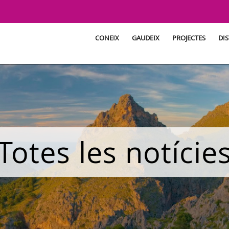
CONEIX
GAUDEIX
PROJECTES
DIS
Totes les notície