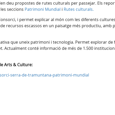
len deu propostes de rutes culturals per passejar. Els rep
 les seccions
Patrimoni Mundial
i
Rutes culturals.
 Consorci, i permet explicar al món com les diferents cultures
e recursos escassos en un paisatge més productiu, amb peti
tiva que uneix patrimoni i tecnologia. Permet explorar de fo
t. Actualment conté informació de més de 1.500 institucions 
le Arts & Culture:
nsorci-serra-de-tramuntana-patrimoni-mundial