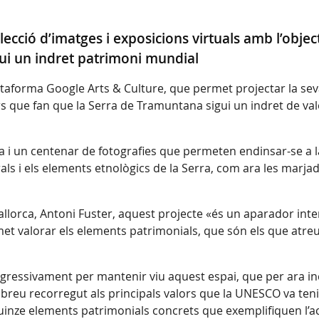
ecció d’imatges i exposicions virtuals amb l’objec
ui un indret patrimoni mundial
ataforma Google Arts & Culture, que permet projectar la seva 
ors que fan que la Serra de Tramuntana sigui un indret de va
ínia i un centenar de fotografies que permeten endinsar-se 
als i els elements etnològics de la Serra, com ara les marjad
allorca, Antoni Fuster, aquest projecte «és un aparador int
et valorar els elements patrimonials, que són els que atr
gressivament per mantenir viu aquest espai, que per ara inc
 breu recorregut als principals valors que la UNESCO va te
nze elements patrimonials concrets que exemplifiquen l’acció 