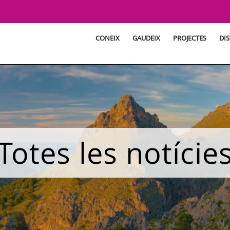
CONEIX
GAUDEIX
PROJECTES
DIS
Totes les notície