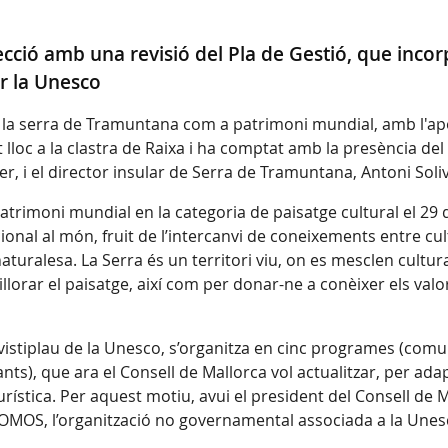
ecció amb una revisió del Pla de Gestió, que incorp
r la Unesco
de la serra de Tramuntana com a patrimoni mundial, amb l'a
ut lloc a la clastra de Raixa i ha comptat amb la presència de
r, i el director insular de Serra de Tramuntana, Antoni Soliv
trimoni mundial en la categoria de paisatge cultural el 29 
onal al món, fruit de l’intercanvi de coneixements entre cult
aturalesa. La Serra és un territori viu, on es mesclen cultura, 
illorar el paisatge, així com per donar-ne a conèixer els valo
vistiplau de la Unesco, s’organitza en cinc programes (comu
ts), que ara el Consell de Mallorca vol actualitzar, per adapta
turística. Per aquest motiu, avui el president del Consell de
COMOS, l’organització no governamental associada a la Unes