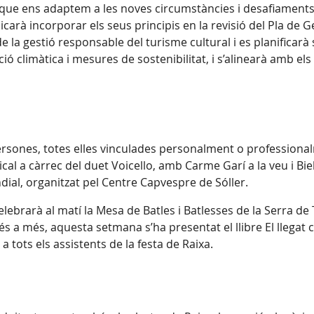
que ens adaptem a les noves circumstàncies i desafiaments p
carà incorporar els seus principis en la revisió del Pla de 
de la gestió responsable del turisme cultural i es planificarà
ció climàtica i mesures de sostenibilitat, i s’alinearà amb 
persones, totes elles vinculades personalment o profession
al a càrrec del duet Voicello, amb Carme Garí a la veu i Biel
dial, organitzat pel Centre Capvespre de Sóller.
lebrarà al matí la Mesa de Batles i Batlesses de la Serra de 
 més a més, aquesta setmana s’ha presentat el llibre El llegat
a tots els assistents de la festa de Raixa.