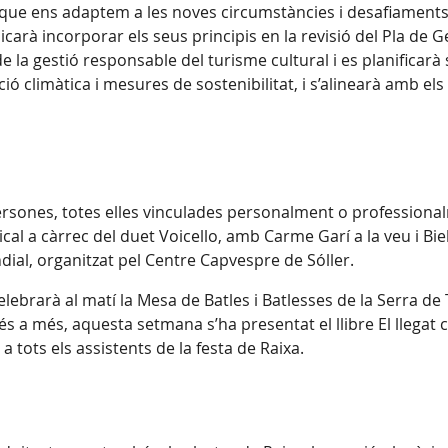
que ens adaptem a les noves circumstàncies i desafiaments p
carà incorporar els seus principis en la revisió del Pla de 
de la gestió responsable del turisme cultural i es planificarà
ció climàtica i mesures de sostenibilitat, i s’alinearà amb 
persones, totes elles vinculades personalment o profession
al a càrrec del duet Voicello, amb Carme Garí a la veu i Biel
dial, organitzat pel Centre Capvespre de Sóller.
lebrarà al matí la Mesa de Batles i Batlesses de la Serra de 
 més a més, aquesta setmana s’ha presentat el llibre El llegat
a tots els assistents de la festa de Raixa.