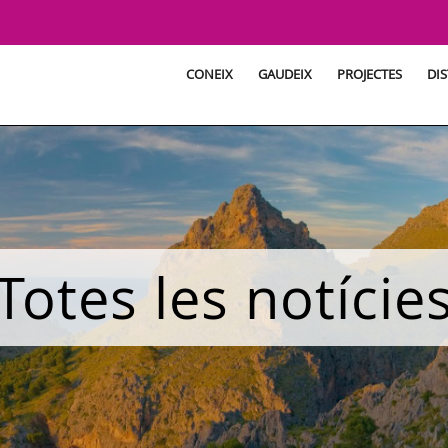
CONEIX
GAUDEIX
PROJECTES
DIS
Totes les notície