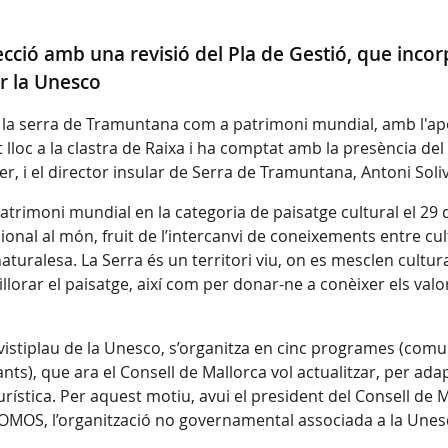
ecció amb una revisió del Pla de Gestió, que incorp
r la Unesco
de la serra de Tramuntana com a patrimoni mundial, amb l'a
ut lloc a la clastra de Raixa i ha comptat amb la presència de
r, i el director insular de Serra de Tramuntana, Antoni Soliv
trimoni mundial en la categoria de paisatge cultural el 29 
onal al món, fruit de l’intercanvi de coneixements entre cult
aturalesa. La Serra és un territori viu, on es mesclen cultura, 
illorar el paisatge, així com per donar-ne a conèixer els valo
vistiplau de la Unesco, s’organitza en cinc programes (comu
ts), que ara el Consell de Mallorca vol actualitzar, per adapta
turística. Per aquest motiu, avui el president del Consell de
COMOS, l’organització no governamental associada a la Unes